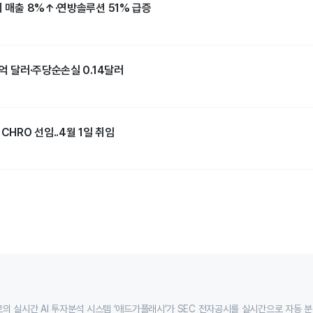
기 매출 8%↑·연방솔루션 51% 급증
6억 달러·주당순손실 0.14달러
CHRO 선임..4월 1일 취임
의 실시간 AI 투자분석 시스템 ‘애드가플래시’가 SEC 전자공시를 실시간으로 자동 