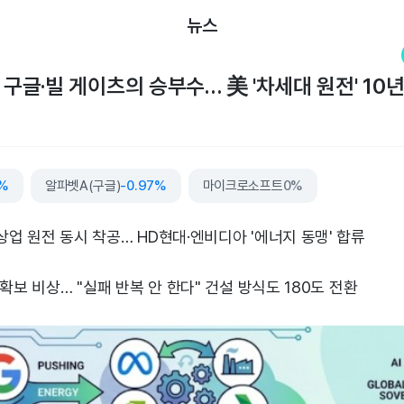
뉴스
 구글·빌 게이츠의 승부수… 美 '차세대 원전' 10
8%
알파벳A(구글)
-0.97%
마이크로소프트
0%
업 원전 동시 착공… HD현대·엔비디아 '에너지 동맹' 합류
확보 비상… "실패 반복 안 한다" 건설 방식도 180도 전환