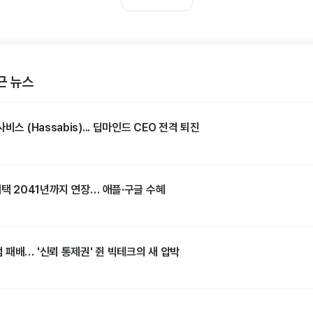
근 뉴스
비스 (Hassabis)... 딥마인드 CEO 전격 퇴진
혜택 2041년까지 연장… 애플·구글 수혜
패배… '신뢰 통제권' 쥔 빅테크의 새 압박