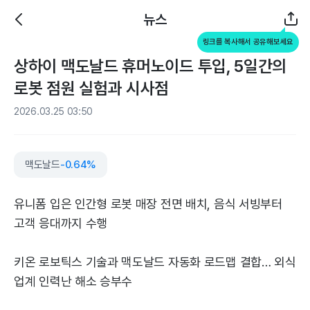
뉴스
링크를 복사해서 공유해보세요
상하이 맥도날드 휴머노이드 투입, 5일간의
로봇 점원 실험과 시사점
2026.03.25 03:50
맥도날드
-0.64%
유니폼 입은 인간형 로봇 매장 전면 배치, 음식 서빙부터
고객 응대까지 수행
키온 로보틱스 기술과 맥도날드 자동화 로드맵 결합… 외식
업계 인력난 해소 승부수