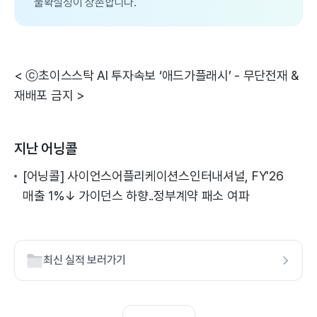
불확실성이 상존합니다.
< ⓒ초이스스탁 AI 투자속보 ‘애드가플래시’ - 무단전재 &
재배포 금지 >
지난 어닝콜
[어닝콜] 사이언스어플리케이션스인터내셔널, FY'26
매출 1%↓ 가이던스 하향..정부계약 패소 여파
최신 실적 보러가기