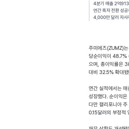
4분기 매출 2억913
연간 흑자 전환 성공
4,000만 달러 자
주미에즈(ZUMZ)는 
당순이익이 48.7%
으며, 총이익률은 38
대비 32.5% 확대됐
연간 실적에서는 매출
성장했다. 순이익은 
다만 캘리포니아 주
0.15달러의 부정적
재무 상황도 개선됐다