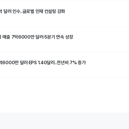
1억 달러 인수..글로벌 인재 컨설팅 강화
기 매출 7억6000만 달러·5분기 연속 성장
억6000만 달러·EPS 1.40달러..전년비 7% 증가