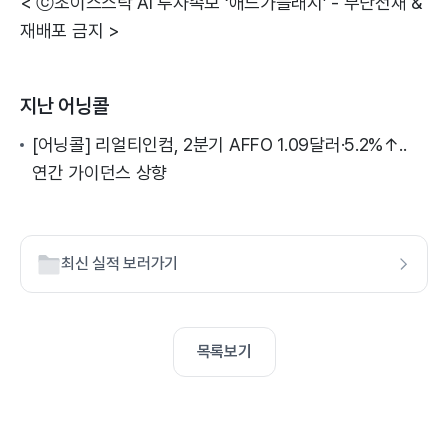
< ⓒ초이스스탁 AI 투자속보 ‘애드가플래시’ - 무단전재 &
재배포 금지 >
지난 어닝콜
[어닝콜] 리얼티인컴, 2분기 AFFO 1.09달러·5.2%↑..
연간 가이던스 상향
최신 실적 보러가기
목록보기