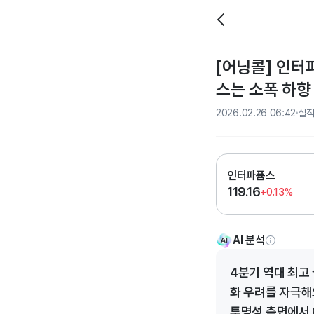
[어닝콜] 인터파
스는 소폭 하향
2026.02.26 06:42
실
인터파퓸스
119.16
+0.13%
AI 분석
4분기 역대 최고
화 우려를 자극해
투명성 측면에서 아