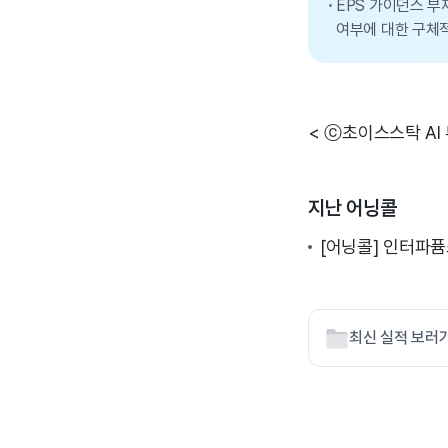
EPS 가이던스 부
여부에 대한 구체
< ⓒ초이스스탁 AI
지난 어닝콜
[어닝콜] 인터파퓸
최신 실적 보러