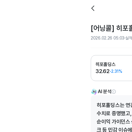
[어닝콜] 히포
2026.02.26 05:03
실
히포홀딩스
32.62
-2.31%
AI 분석
히포홀딩스는 연간
수치로 증명했고,
순이익 가이던스 
크 등 민감 이슈