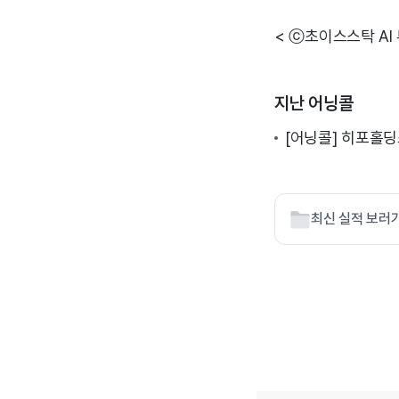
< ⓒ초이스스탁 AI
지난 어닝콜
[어닝콜] 히포홀딩
최신 실적 보러