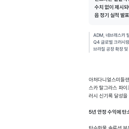
수치 없이 제시되
음 정기 실적 발
ADM, 네브래스카 
Q4 글로벌 크러시량
브라질 공장 확장 및
아처다니얼스미들랜드
스카 탈그라스 파이프
러시 신기록 달성을
5년 안정 수익에 탄
탄수화물 솔루션 부