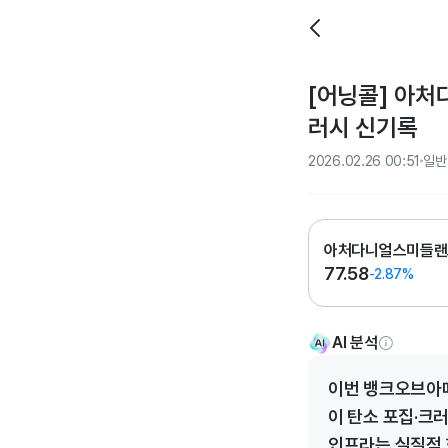
[어닝콜] 아처
러시 신기록
2026.02.26 00:51
일반
아처다니얼스미들랜
77.58
-2.87%
AI 분석
이번 뱅크오브아메
이 탄소 포집·크
인프라는 실질적 