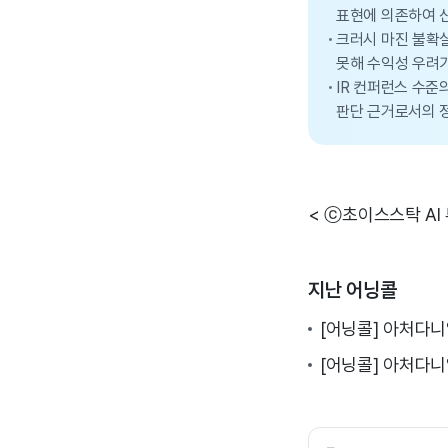
표현에 의존하여 
크러시 마진 불확실
못해 수익성 우려가
IR 컨퍼런스 수준
판단 근거로서의 정
< ⓒ초이스스탁 AI
지난 어닝콜
[어닝콜] 아처다니
[어닝콜] 아처다니얼