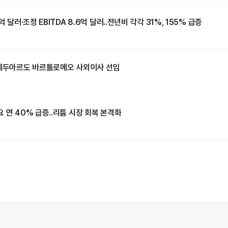
억 달러·조정 EBITDA 8.6억 달러..전년비 각각 31%, 155% 급증
 에두아르도 바르톨로메오 사외이사 선임
 연 40% 급증..리튬 시장 회복 본격화