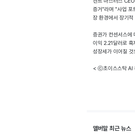
켄트 마스터스 CEO
증거"라며 "사업 포
장 환경에서 장기적 
증권가 컨센서스에 따
이익 2.21달러로 
성장세가 이어질 것
< ⓒ초이스스탁 AI
앨버말 최근 뉴스