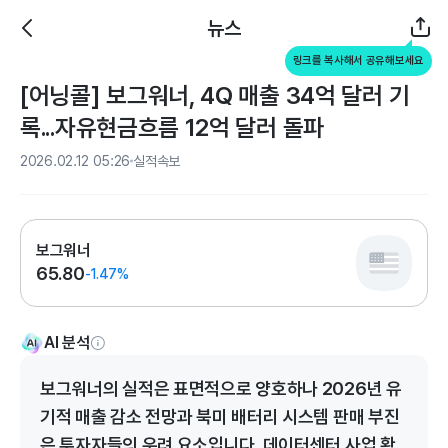
뉴스
링크를 복사해서 공유해보세요
[어닝콜] 보그워너, 4Q 매출 34억 달러 기
록...자유현금흐름 12억 달러 돌파
2026.02.12 05:26
실적속보
보그워너
65.80
-1.47%
AI 분석
보그워너의 실적은 표면적으로 양호하나 2026년 유
기적 매출 감소 전망과 북미 배터리 시스템 판매 부진
은 투자자들의 우려 요소입니다. 데이터센터 사업 확