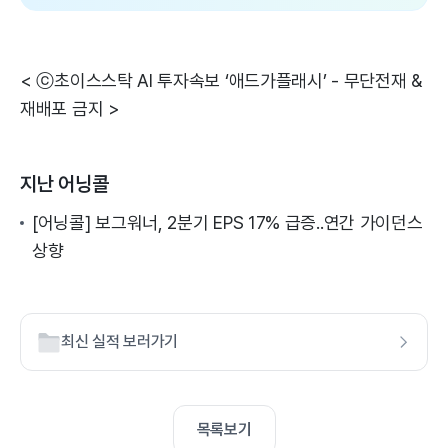
< ⓒ초이스스탁 AI 투자속보 ‘애드가플래시’ - 무단전재 &
재배포 금지 >
지난 어닝콜
[어닝콜] 보그워너, 2분기 EPS 17% 급증..연간 가이던스
상향
최신 실적 보러가기
목록보기