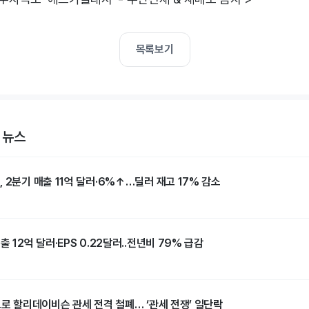
목록보기
 뉴스
 2분기 매출 11억 달러·6%↑…딜러 재고 17% 감소
 12억 달러·EPS 0.22달러..전년비 79% 급감
으로 할리데이비슨 관세 전격 철폐… ‘관세 전쟁’ 일단락