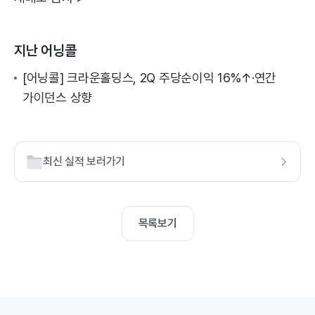
지난 어닝콜
[어닝콜] 크라운홀딩스, 2Q 주당순이익 16%↑·연간
가이던스 상향
최신 실적 보러가기
목록보기