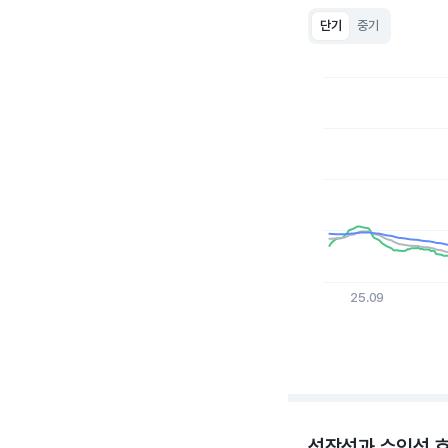
단기
중기
Chart
Line chart with 3 lin
View as data table
The chart has 1 X a
The chart has 1 Y ax
25.09
End of interactive c
성장성과 수익성 