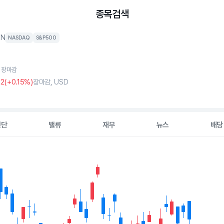
종목검색
XN
NASDAQ
S&P500
, 장마감
42
(
+0
.15%)
장마감, USD
진단
밸류
재무
뉴스
배당
2 data series.
hart
s displaying Time. Data ranges from 2026-05-11 00:00:00 to 202
displaying values. Data ranges from 264.81 to 334.03.