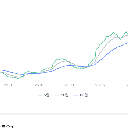
es.
, Chart
xis displaying Time. Data ranges from 2025-08-10 15:00:00 to 2
is displaying values. Data ranges from 156.42 to 316.94.
25.11
26.01
26.03
26.05
5일
20일
60일
hart.
흐름은?