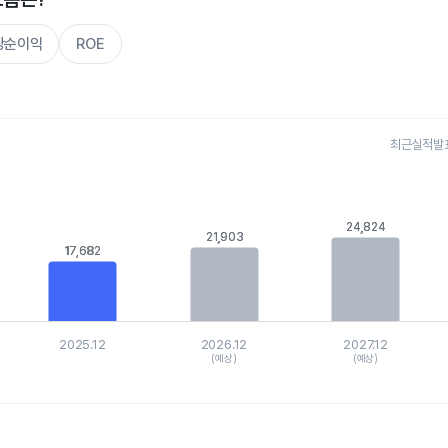
주당순이익
ROE
최근실적발표 
s.
, Chart
is displaying categories.
24,824
24,824
is displaying values. Data ranges from 15641 to 27437.7722.
21,903
21,903
17,682
17,682
2025.12
2026.12
2027.12
(예상)
(예상)
hart.