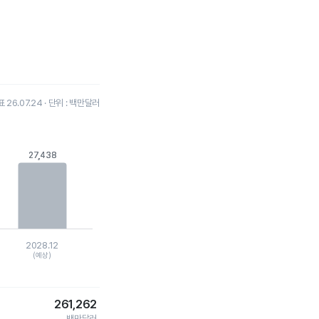
26.07.24 · 단위 : 백만달러
27,438
27,438
2028.12
(예상)
261,262
백만달러