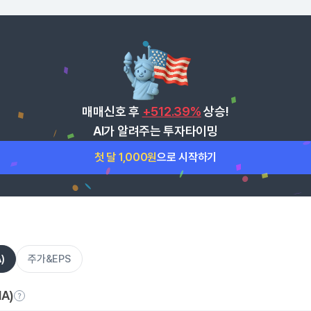
매매신호 후
+512.39%
상승!
AI가 알려주는 투자타이밍
첫 달 1,000원
으로 시작하기
)
주가&EPS
A)