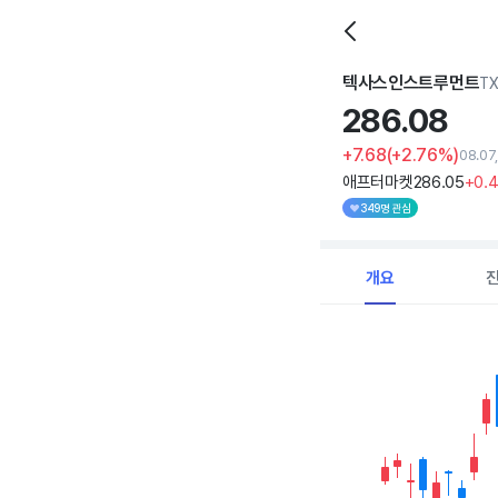
텍사스인스트루먼트
T
286.
08
+7.68
(+2.76%)
08.07
애프터마켓
286
.05
+0
.
349명 관심
개요
Chart
Combination chart with 
View as data table, C
The chart has 1 X axi
The chart has 1 Y axis 