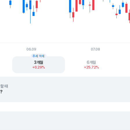
06.09
07.08
t.
추세 약세
3개월
6개월
+0.29%
+25.72%
할 때
?