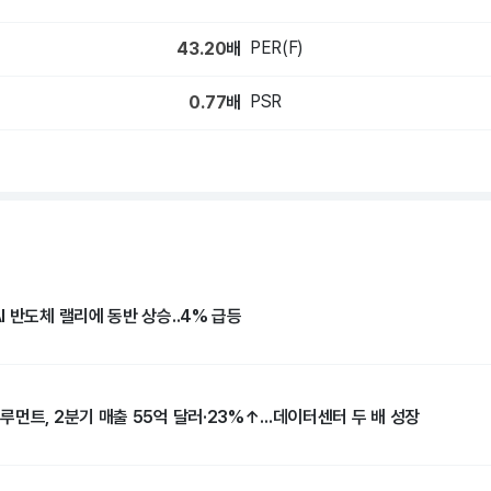
PER(F)
43.20
배
PSR
0.77
배
 반도체 랠리에 동반 상승..4% 급등
먼트, 2분기 매출 55억 달러·23%↑...데이터센터 두 배 성장