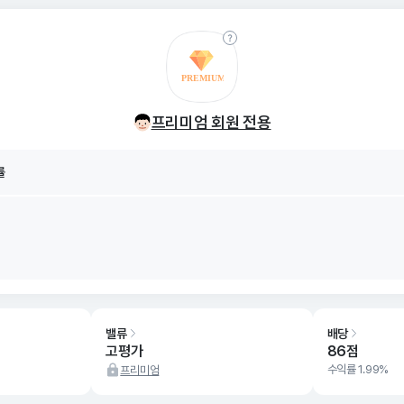
률
프리미엄 회원 전용
8/09
률
8/09
밸류
배당
고평가
86점
수익률 1.99%
프리미엄