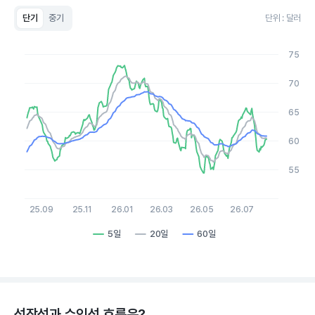
단기
중기
단위 : 달러
Chart
Line chart with 3 lines.
75
View as data table, Chart
The chart has 1 X axis displaying Time. Data ranges from 20
70
The chart has 1 Y axis displaying values. Data ranges from 54.
65
60
55
25.09
25.11
26.01
26.03
26.05
26.07
5일
20일
60일
End of interactive chart.
성장성과 수익성 흐름은?