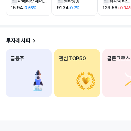
아메리칸 에어라인
델타항공
15.94
91.34
129.56
-0.56%
-0.7%
+0.34
투자레시피
급등주
관심 TOP50
골든크로스