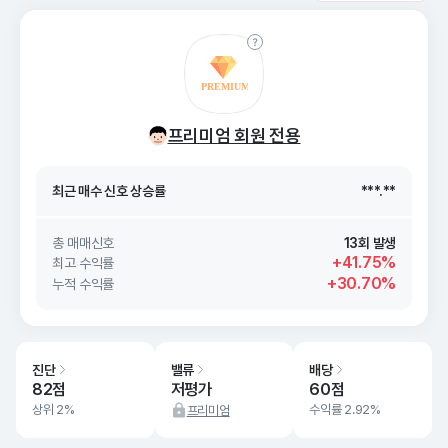
최근 매수 신호 상승률
***.**
프리미엄 회원 전용
최근 매수 신호
26. 08/10
***.**
최근 매수 신호 상승률
***.**
최근 매수 신호
26. 08/10
***.**
총 매매신호
13회 발생
+41.75%
최고 수익률
+30.70%
누적 수익률
진단
밸류
배당
82점
저평가
60점
상위 2%
수익률 2.92%
프리미엄