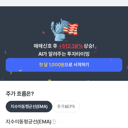
매매신호 후
+512.39%
상승!
AI가 알려주는 투자타이밍
첫 달 1,000원
으로 시작하기
주가 흐름은?
지수이동평균선(EMA)
주가&EPS
지수이동평균선(EMA)