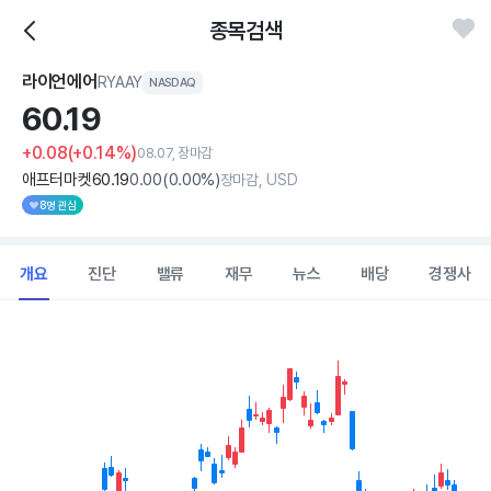
종목검색
라이언에어
RYAAY
NASDAQ
60.
19
+0.08
(+0.14%)
08.07, 장마감
애프터마켓
60
.19
0
.00
(
0
.00%)
장마감, USD
8명 관심
개요
진단
밸류
재무
뉴스
배당
경쟁사
Chart
Combination chart with 2 data series.
View as data table, Chart
The chart has 1 X axis displaying Time. Data ranges from 2026
The chart has 1 Y axis displaying values. Data ranges from 53.3 to