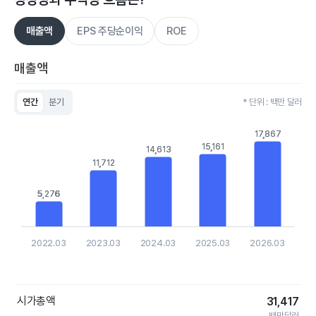
매출액
EPS 주당순이익
ROE
매출액
연간
분기
* 단위 : 백만 달러
Chart
Bar chart with 5 bars.
17,867
17,867
View as data table, Chart
15,161
15,161
14,613
14,613
The chart has 1 X axis displaying categories.
11,712
11,712
The chart has 1 Y axis displaying values. Data ranges from 5
5,276
5,276
2022.03
2023.03
2024.03
2025.03
2026.03
End of interactive chart.
시가총액
31,417
백만달러