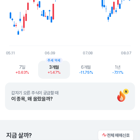
05.11
06.09
07.08
08.07
End of interactive chart.
추세 약세
7일
3개월
6개월
1년
+0.63%
+1.47%
-11.75%
-7.11%
N
갑자기 오른 주식이 궁금할 때
이 종목, 왜 올랐을까?
지금 살까?
전체 매매신호