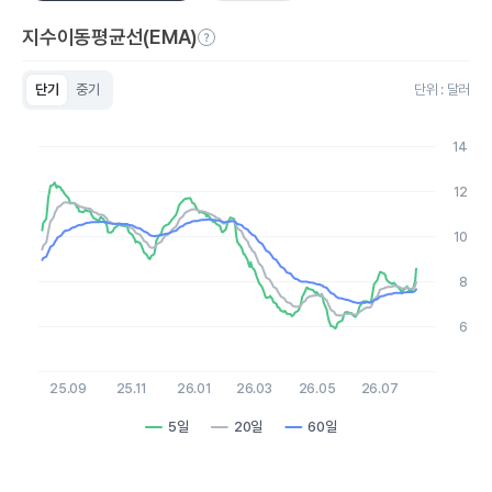
지수이동평균선(EMA)
단기
중기
단위 : 달러
Chart
Line chart with 3 lines.
14
View as data table, Chart
The chart has 1 X axis displaying Time. Data ranges from 2
12
The chart has 1 Y axis displaying values. Data ranges from 5.9 
10
8
6
25.09
25.11
26.01
26.03
26.05
26.07
5일
20일
60일
End of interactive chart.