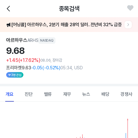
종목검색
주가가 5% 이상 급등했어요
[어닝콜] 아르하우스, 2분기 매출 28억 달러..전년비 32% 급증
2분기 매출액 3.8억 달러·순이익 4천만 달러 기록
아르하우스
ARHS
NASDAQ
9.
68
주가가 5% 이상 급등했어요
+1.45
(+17.62%)
08.06, 장마감
프리마켓
9
.63
-0
.05
(
-0
.52%)
05:34, USD
3명 관심
개요
진단
밸류
재무
뉴스
배당
경쟁사
Chart
Combination chart with 2 data series.
View as data table, Chart
The chart has 1 X axis displaying Time. Data ranges from 202
The chart has 1 Y axis displaying values. Data ranges from 5.57 to