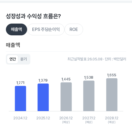
성장성과 수익성 흐름은?
매출액
EPS 주당순이익
ROE
매출액
연간
분기
최근실적발표 26.05.08 · 단위 : 백만달러
Chart
Bar chart with 5 bars.
1,655
1,655
View as data table, Chart
1,538
1,538
1,445
1,445
1,379
1,379
The chart has 1 X axis displaying categories.
1,271
1,271
The chart has 1 Y axis displaying values. Data ranges from 127
2024.12
2025.12
2026.12
2027.12
2028.12
(예상)
(예상)
(예상)
End of interactive chart.