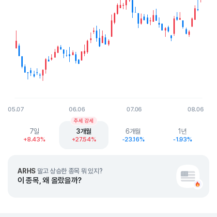
05.07
06.06
07.06
08.06
End of interactive chart.
추세 강세
7일
3개월
6개월
1년
+8.43%
+27.54%
-23.16%
-1.93%
ARHS
말고 상승한 종목 뭐 있지?
이 종목, 왜 올랐을까?