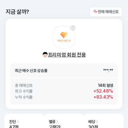
지금 살까?
전체 매매신호
최근 매수 신호 상승률
***.**
프리미엄 회원 전용
최근 매수 신호
26. 08/07
***.**
최근 매수 신호 상승률
***.**
최근 매수 신호
26. 08/07
***.**
총 매매신호
14회 발생
+52.48%
최고 수익률
+83.43%
누적 수익률
진단
밸류
배당
47점
고평가
30점