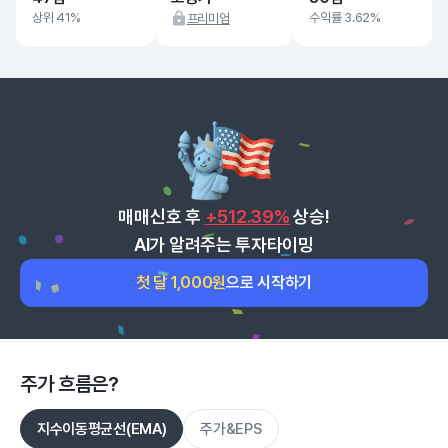
상위 41%
수익률 3.62%
프리미엄
매매신호 후
+512.39%
상승!
AI가 알려주는 투자타이밍
첫 달 1,000원
으로 시작하기
주가 흐름은?
지수이동평균선(EMA)
주가&EPS