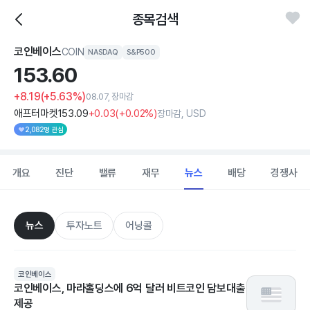
종목검색
코인베이스
COIN
NASDAQ
S&P500
153.
60
+8.19
(+5.63%)
08.07, 장마감
애프터마켓
153
.09
+0
.03
(
+0
.02%)
장마감, USD
2,082명 관심
개요
진단
밸류
재무
뉴스
배당
경쟁사
뉴스
투자노트
어닝콜
코인베이스
코인베이스, 마라홀딩스에 6억 달러 비트코인 담보대출
제공