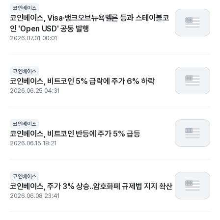
코인베이스
코인베이스, Visa·뱅크오브뉴욕멜론 등과 스테이블코
인 'Open USD' 공동 발행
2026.07.01 00:01
코인베이스
코인베이스, 비트코인 5% 급락에 주가 6% 하락
2026.06.25 04:31
코인베이스
코인베이스, 비트코인 반등에 주가 5% 급등
2026.06.15 18:21
코인베이스
코인베이스, 주가 3% 상승..암호화폐 규제법 지지 확산
2026.06.08 23:41